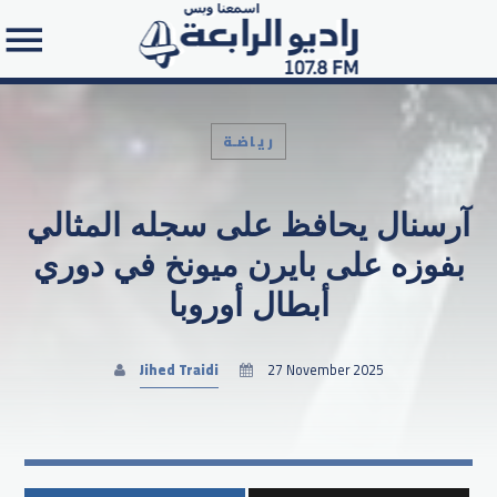
رياضـة
آرسنال يحافظ على سجله المثالي
Search in the website:
بفوزه على بايرن ميونخ في دوري
أبطال أوروبا
Jihed Traidi
27 November 2025