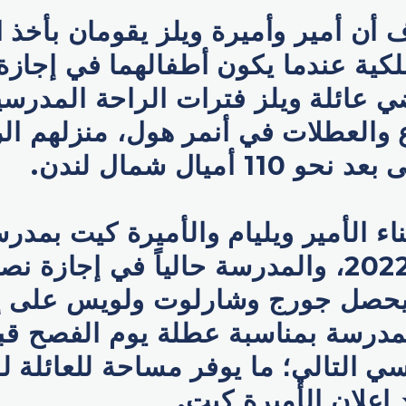
أن أمير وأميرة ويلز يقومان بأخذ 
ملكية عندما يكون أطفالهما في إجازة
قضي عائلة ويلز فترات الراحة المدر
ع والعطلات في أنمر هول، منزلهم ال
1 أميال شمال لندن.
ناء الأمير ويليام والأميرة كيت بمدر
منذ سبتمبر 2022، والمدرسة حالياً في إجا
حصل جورج وشارلوت ولويس على إ
مدرسة بمناسبة عطلة يوم الفصح قب
ي التالي؛ ما يوفر مساحة للعائلة 
 إعلان الأميرة كيت.