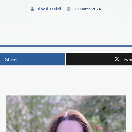
Jihed Traidi
26 March 2024
Share
Twee
p