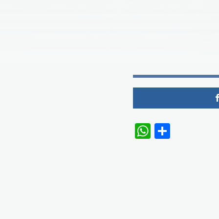
WhatsAp
Share