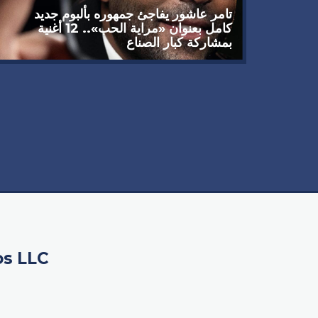
تامر عاشور يفاجئ جمهوره بألبوم جديد
كامل بعنوان «مراية الحب».. 12 أغنية
بمشاركة كبار الصناع
 يوجه
سبيله
os LLC