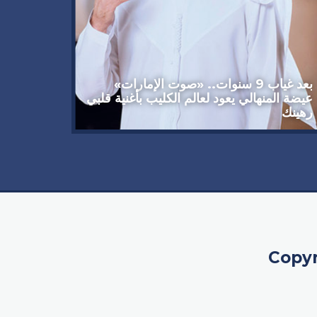
وداعاً 
العملاق
92 عاماً
بعد غياب 9 سنوات.. «صوت الإمارات»
عيضة المنهالي يعود لعالم الكليب بأغنية قلبي
رهينك
Copyr