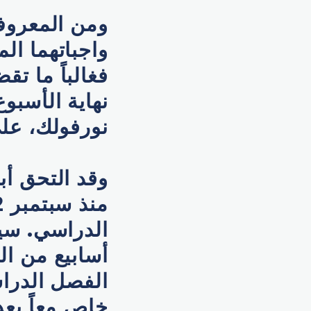
ومن المعروف 
واجباتهما ال
فغالباً ما ت
نهاية الأسبو
نورفولك، على بعد نحو 10
وقد التحق أب
الدراسي. سي
أسابيع من ال
الفصل الدراس
خاص معاً بعد