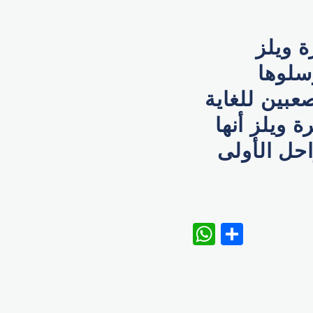
 ويلز
سلوها
عبين للغاية
 ويلز أنها
حل الأولى
WhatsAp
Share