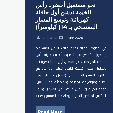
نحو مستقبل أخضر.. رأس
الخيمة تدشن أول حافلة
كهربائية وتوسع المسار
البنفسجي بـ 14( كيلومتراً)
Alrabia FM
4 June 2026
في خطوة نوعية تدعم ملف النقل المستدام
والتحول الأخضر في الإمارة، أعلنت هيئة رأس
الخيمة للمواصلات عن تشغيل أول حافلة كهربائية
بالكامل ضمن شبكة النقل العام، بالتزامن مع
إطلاق “المسار البنفسجي” (النخيل – منار مول)
بحلته ومواعيده الجديدة والمحدثة، وذلك لتعزيز
جودة الحياة وتسهيل حركة تنقل السكان والزوار
بين المناطق الحيوية. وجاء هذا المشروع كجزء […]
Read More