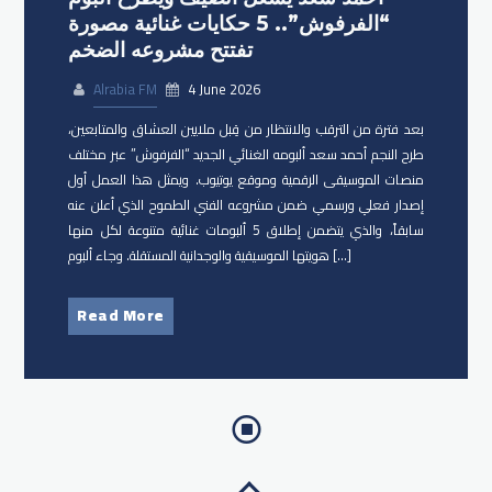
“الفرفوش”.. 5 حكايات غنائية مصورة
تفتتح مشروعه الضخم
Alrabia FM
4 June 2026
بعد فترة من الترقب والانتظار من قِبل ملايين العشاق والمتابعين،
طرح النجم أحمد سعد ألبومه الغنائي الجديد “الفرفوش” عبر مختلف
منصات الموسيقى الرقمية وموقع يوتيوب. ويمثل هذا العمل أول
إصدار فعلي ورسمي ضمن مشروعه الفني الطموح الذي أعلن عنه
سابقاً، والذي يتضمن إطلاق 5 ألبومات غنائية متنوعة لكل منها
هويتها الموسيقية والوجدانية المستقلة. وجاء ألبوم […]
Read More