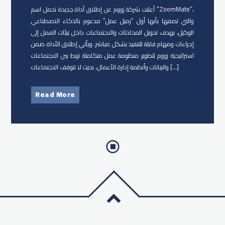
أعلنت شركة زووم عن إطلاق أداة جديدة تحمل اسم “ZoomMate”،
والتي تصفها بأنها أول “زميل عمل” مدعوم بالذكاء الاصطناعي
الوكيل، بهدف تحويل المحادثات والاجتماعات داخل بيئات العمل إلى
إجراءات ومهام قابلة للتنفيذ بشكل مباشر. ويأتي إطلاق الأداة ضمن
استراتيجية زووم لتطوير منظومة عمل متكاملة تربط بين الاجتماعات
والبيانات وأنظمة إدارة الأعمال، بحيث لا تتوقف الاجتماعات […]
Read More