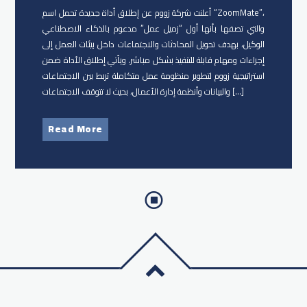
أعلنت شركة زووم عن إطلاق أداة جديدة تحمل اسم “ZoomMate”،
والتي تصفها بأنها أول “زميل عمل” مدعوم بالذكاء الاصطناعي
الوكيل، بهدف تحويل المحادثات والاجتماعات داخل بيئات العمل إلى
إجراءات ومهام قابلة للتنفيذ بشكل مباشر. ويأتي إطلاق الأداة ضمن
استراتيجية زووم لتطوير منظومة عمل متكاملة تربط بين الاجتماعات
والبيانات وأنظمة إدارة الأعمال، بحيث لا تتوقف الاجتماعات […]
Read More