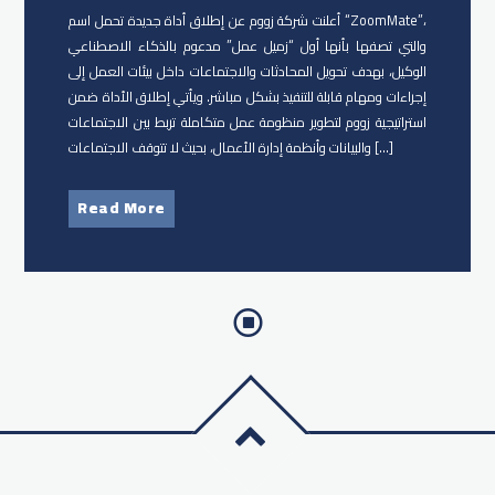
أعلنت شركة زووم عن إطلاق أداة جديدة تحمل اسم “ZoomMate”،
والتي تصفها بأنها أول “زميل عمل” مدعوم بالذكاء الاصطناعي
الوكيل، بهدف تحويل المحادثات والاجتماعات داخل بيئات العمل إلى
إجراءات ومهام قابلة للتنفيذ بشكل مباشر. ويأتي إطلاق الأداة ضمن
استراتيجية زووم لتطوير منظومة عمل متكاملة تربط بين الاجتماعات
والبيانات وأنظمة إدارة الأعمال، بحيث لا تتوقف الاجتماعات […]
Read More