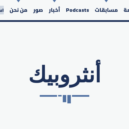
عة
مسابقات
Podcasts
أخبار
صور
من نحن
اس
أنثروبيك
Search in the website: