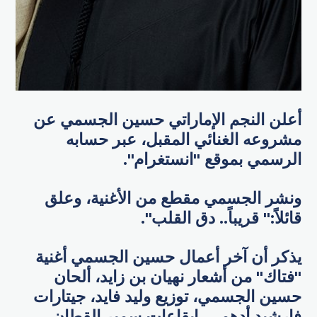
أعلن النجم الإماراتي حسين الجسمي عن
مشروعه الغنائي المقبل، عبر حسابه
الرسمي بموقع "انستغرام".
ونشر الجسمي مقطع من الأغنية، وعلق
قائلاً:" قريباً.. دق القلب".
يذكر أن آخر أعمال حسين الجسمي أغنية
"فتاك" من أشعار نهيان بن زايد، ألحان
حسين الجسمي، توزيع وليد فايد، جيتارات
فارشيد أدهمي، إيقاعات سمير القطان،