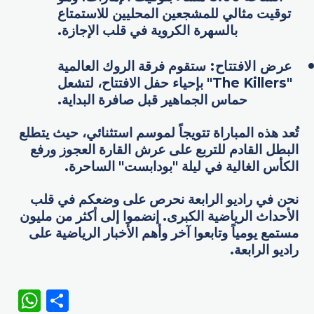
توقيت مثالي للمشجعين المحليين للاستمتاع
بالسهرة الكروية في قلب الإجازة.
عرض الافتتاح
:
ستقوم فرقة الروك العالمية
"The Killers" بإحياء حفل الافتتاح، لتشعل
حماس الجماهير قبل صافرة البداية.
تُعد هذه المباراة تتويجاً لموسم استثنائي، حيث يتطلع
البطل القادم للتربع على عرش القارة العجوز ورفع
الكأس الغالية في ليلة "بودابست" الساحرة.
نحن في راديو الرابعة نحرص على وضعكم في قلب
الأحداث الرياضية الكبرى. إنضموا إلى أكثر من مليون
مستمع يومياً وتابعوا آخر وأهم الأخبار الرياضية على
راديو الرابعة.
WhatsApp
Share