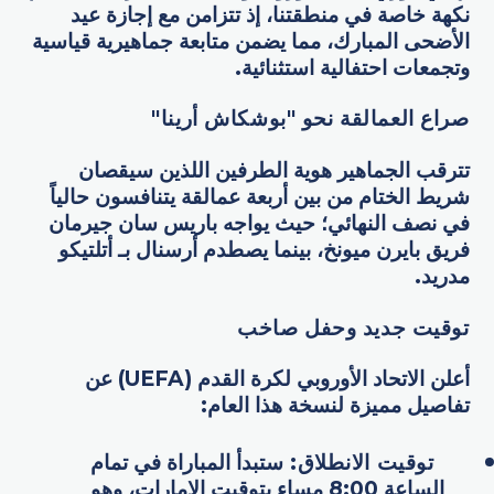
نكهة خاصة في منطقتنا، إذ تتزامن مع إجازة عيد
الأضحى المبارك، مما يضمن متابعة جماهيرية قياسية
وتجمعات احتفالية استثنائية.
صراع العمالقة نحو "بوشكاش أرينا
"
تترقب الجماهير هوية الطرفين اللذين سيقصان
شريط الختام من بين أربعة عمالقة يتنافسون حالياً
في نصف النهائي؛ حيث يواجه باريس سان جيرمان
فريق بايرن ميونخ، بينما يصطدم أرسنال بـ أتلتيكو
مدريد.
توقيت جديد وحفل صاخب
أعلن الاتحاد الأوروبي لكرة القدم (UEFA) عن
تفاصيل مميزة لنسخة هذا العام:
توقيت الانطلاق
:
ستبدأ المباراة في تمام
الساعة 8:00 مساء بتوقيت الإمارات، وهو