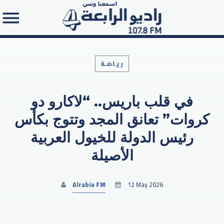
رياضـة
في قلب باريس.. “لاكارو دو
Search in the website:
كروات” تعانق المجد وتتوج بكأس
رئيس الدولة للخيول العربية
الأصيلة
Alrabia FM
12 May 2026