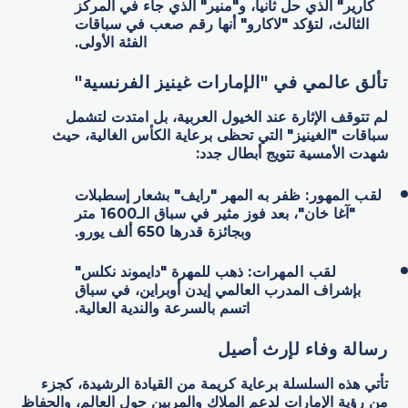
كارير" الذي حل ثانياً، و"منير" الذي جاء في المركز
الثالث، لتؤكد "لاكارو" أنها رقم صعب في سباقات
الفئة الأولى.
تألق عالمي في "الإمارات غينيز الفرنسية
"
لم تتوقف الإثارة عند الخيول العربية، بل امتدت لتشمل
سباقات "الغينيز" التي تحظى برعاية الكأس الغالية، حيث
شهدت الأمسية تتويج أبطال جدد:
لقب المهور
:
ظفر به المهر "رايف" بشعار إسطبلات
"آغا خان"، بعد فوز مثير في سباق الـ1600 متر
وبجائزة قدرها 650 ألف يورو.
لقب المهرات
:
ذهب للمهرة "دايموند نكلس"
بإشراف المدرب العالمي إيدن أوبراين، في سباق
اتسم بالسرعة والندية العالية.
رسالة وفاء لإرث أصيل
تأتي هذه السلسلة برعاية كريمة من القيادة الرشيدة، كجزء
من رؤية الإمارات لدعم الملاك والمربين حول العالم، والحفاظ