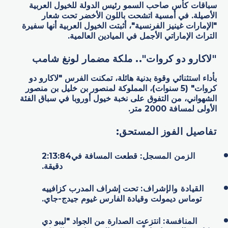
سباقات كأس صاحب السمو رئيس الدولة للخيول العربية
الأصيلة. في أمسية اتشحت باللون الأخضر تحت شعار
"الإمارات غينيز الفرنسية"، أثبتت الخيول العربية أنها سفيرة
التراث الإماراتي الأجمل في الميادين العالمية.
"
لاكارو دو كروات".. ملكة مضمار لونغ شامب
بأداء استثنائي وقوة بدنية هائلة، تمكنت الفرس "لاكارو دو
كروات" (5 سنوات)، المملوكة لمنصور بن خليل بن منصور
الشهواني، من التفوق على نخبة خيول أوروبا في سباق الفئة
الأولى لمسافة 2000 متر.
تفاصيل الفوز المستحق
:
الزمن المسجل
:
قطعت المسافة في2:13:84
دقيقة.
القيادة والإشراف
:
تحت إشراف المدرب كزافييه
توماس ديمولت وقيادة الفارس غيوم جيدج-جاي.
المنافسة
:
انتزعت الصدارة من الجواد "ليبو دي