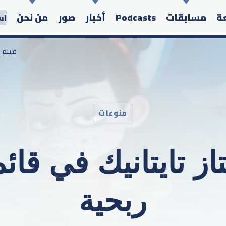
عة
مسابقات
Podcasts
أخبار
صور
من نحن
اس
/ فيلم
منوعات
Search in the website:
ز تايتانيك في قائمة
ربحية