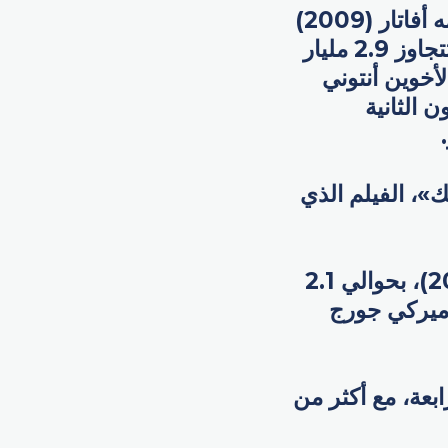
ويستحوذ جيمس كاميرون على القائمة الذهبية من خلال تصدر فيلمه أفاتار (2009)
قائمة أعلى الأفلام ربحية في تاريخ شباك التذاكر العالمي بإيرادات تتجاوز 2.9 مليار
لأخوين أنتوني
 كاميرون الثانية
»، الفيلم الذي
وتشمل قائمة أكثر الأفلام إيراداً «حرب النجوم: صحوة القوة» (2015)، بحوالي 2.1
لأميركي جورج
بعة، مع أكثر من