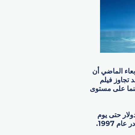
بعاء الماضي أن
المتحركة الصيني الضخم «نه تشا 2» (Ne Zha 2) قد تجاوز فيلم
سينما على مستوى
ات الفيلم العالمية إلى 2.267 مليار دولار حتى يوم
م 1997.