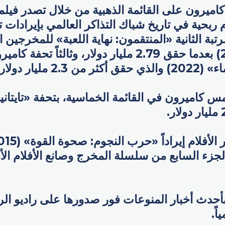
رتبة الثانية «المنتقمون: نهاية اللعبة» للمخرجين ا
وجو روسو (2019) بعدما حقق 2.79 مليار دولار، وثالثاً تحفة
2. مليار دولار.
 كاميرون في القائمة الخماسية، بتحفة «تايتانيك
 الجزء السابع من سلسلة المخرج وصانع الأفلام ا
بأحدث أخبار المنوعات فور صدورها على راديو الرا
ً.