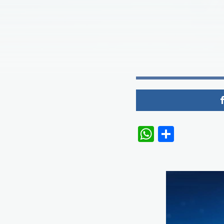
WhatsAp
Share