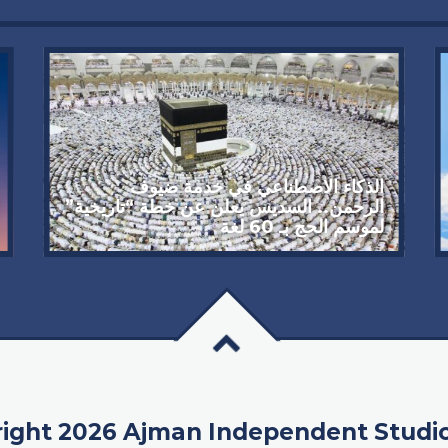
الذكاء الاصطناعي في خدمة ضيوف
الرحمن.. السديس يعلن عن خطة “تاريخية”
لموسم الحج بـ 60 لغة
ight 2026 Ajman Independent Studi