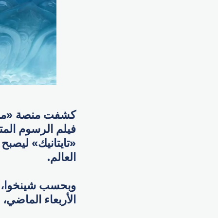
كشفت منصة «ماويان
«تايتانيك» ليصبح 
العالم.
الأربعاء الماضي، 