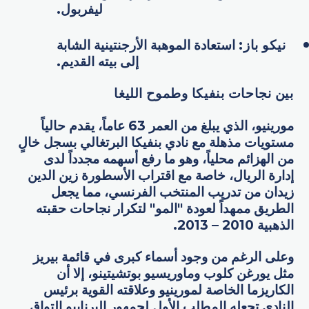
ليفربول.
نيكو باز:
استعادة الموهبة الأرجنتينية الشابة
إلى بيته القديم.
بين نجاحات بنفيكا وطموح الليغا
مورينيو، الذي يبلغ من العمر 63 عاماً، يقدم حالياً
مستويات مذهلة مع نادي بنفيكا البرتغالي بسجل خالٍ
من الهزائم محلياً، وهو ما رفع أسهمه مجدداً لدى
إدارة الريال، خاصة مع اقتراب الأسطورة زين الدين
زيدان من تدريب المنتخب الفرنسي، مما يجعل
الطريق ممهداً لعودة "المو" لتكرار نجاحات حقبته
الذهبية 2010 – 2013.
وعلى الرغم من وجود أسماء كبرى في قائمة بيريز
مثل يورغن كلوب وماوريسيو بوتشيتينو، إلا أن
الكاريزما الخاصة لمورينيو وعلاقته القوية برئيس
النادي تجعله المطلب الأول لجمهور البرنابيو التواق