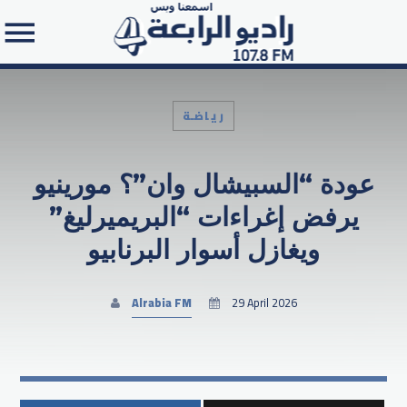
رياضـة
عودة “السبيشال وان”؟ مورينيو
Search in the website:
يرفض إغراءات “البريميرليغ”
ويغازل أسوار البرنابيو
Alrabia FM
29 April 2026