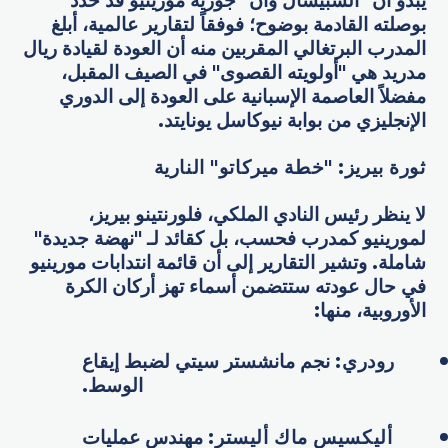
يبدو أن "السبيشال وان" جوزيه مورينيو قد حدد
بوصلته القادمة بوضوح؛ فوفقاً لتقارير عالمية، أبلغ
المدرب البرتغالي المقربين منه أن العودة لقيادة ريال
مدريد هي "أولويته القصوى" في الصيف المقبل،
مفضلاً العاصمة الإسبانية على العودة إلى الدوري
الإنجليزي من بوابة نيوكاسل يونايتد.
ثورة بيريز: "خطة ميركاتو" النارية
لا ينظر رئيس النادي الملكي، فلورنتينو بيريز،
لمورينيو كمدرب فحسب، بل كقائد لـ "نهضة جديدة"
شاملة. وتشير التقارير إلى أن قائمة انتدابات مورينيو
في حال عودته ستتضمن أسماء تهز أركان الكرة
الأوروبية، منها:
رودري:
نجم مانشستر سيتي لضبط إيقاع
الوسط.
أليكسيس ماك أليستر:
مهندس عمليات