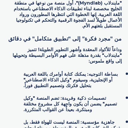
"مايندلاب (Myndlab)"، أول منصة من نوعها في منطقة
الخليج مخصصة لبناء تطبيقات الذكاء الاصطناعي باستخدام
اللغة العربية. إنها الخطوة التي انتظرها المطورون ورواد
الأعمال طويلاً لسد الفجوة الرقمية والتحكم في تكنولوجيا
المستقبل بلغتهم الأم.
من "مجرد فكرة" إلى "تطبيق متكامل" في دقائق
وداعاً للأكواد المعقدة وأشهر التطوير الطويلة! تتميز
"مايندلاب" بقدرة مذهلة على فهم الأوامر البسيطة وتحويلها
إلى واقع ملموس:
بساطة التوجيه
:
يمكنك كتابة أوامرك باللغة العربية
أو الإنجليزية، وسيقوم "وكيل الذكاء الاصطناعي"
بتحليل فكرتك وتصميم التطبيق فوراً.
تصميمات ذكية وفريدة
:
تضم المنصة "وكيل
تصميم" يضمن أن يكون واجهة كل مشروع مختلفة
ومبتكرة، بعيداً عن القوالب المتكررة.
جاهزية مؤسسية
:
المنصة ليست للهواة فقط، بل
تمكن الشركات الصغيرة والمتوسطة من بناء لوحات