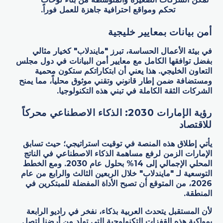
تحكم ومواقع احترافية جاهزة للعمل فوراً.
أمن بيانات بمعايير خليجية
في بيئة الأعمال الحساسة، تبرز "مايندلاب" كخيار مثالي
بفضل توافقها الكامل مع معايير أمن البيانات في دول مجلس
التعاون الخليجي. هذا يعني أن ابتكاراتكم ستكون محمية
ومستضافة ضمن إطار قانوني وتقني موثوق محلياً، مما يمنح
الشركات الثقة الكاملة في تبني هذه التكنولوجيا.
رؤية الإمارات 2030: الذكاء الاصطناعي محركاً
للاقتصاد
يأتي إطلاق هذه المنصة في توقيت استراتيجي؛ حيث تسابق
الإمارات الزمن لرفع مساهمة الذكاء الاصطناعي في الناتج
المحلي الإجمالي إلى 14% بحلول عام 2030. ومع الخطط
التوسعية لـ "مايندلاب" خلال الربعين الثالث والرابع من عام
2026، من المتوقع أن تصبح الأداة المفضلة للمبتكرين في
المنطقة.
لأن المستقبل يتحدث العربية بذكاء، نفخر في راديو الرابعة
بمواكبة هذه القفزات التكنولوجية التي تولد من أرضنا لتصل