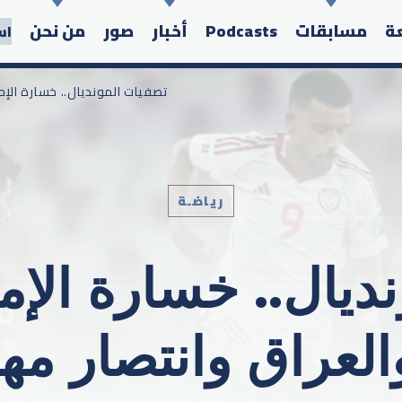
عة
مسابقات
Podcasts
أخبار
صور
من نحن
اس
/ تصفيات المونديال.. خسارة الإ
رياضـة
Search in the website:
ديال.. خسارة الإم
العراق وانتصار مهم