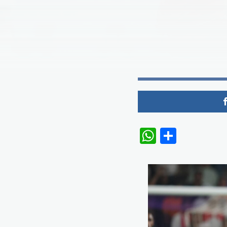
WhatsAp
Share